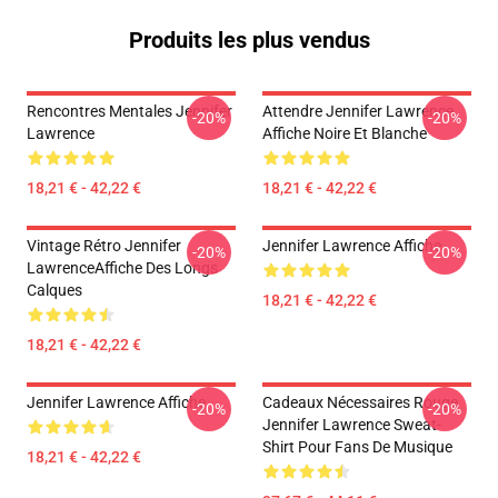
Produits les plus vendus
Rencontres Mentales Jennifer
Attendre Jennifer Lawrence
-20%
-20%
Lawrence
Affiche Noire Et Blanche
18,21 € - 42,22 €
18,21 € - 42,22 €
Vintage Rétro Jennifer
Jennifer Lawrence Affiche
-20%
-20%
LawrenceAffiche Des Longs
Calques
18,21 € - 42,22 €
18,21 € - 42,22 €
Jennifer Lawrence Affiche
Cadeaux Nécessaires Rouge
-20%
-20%
Jennifer Lawrence Sweat-
Shirt Pour Fans De Musique
18,21 € - 42,22 €