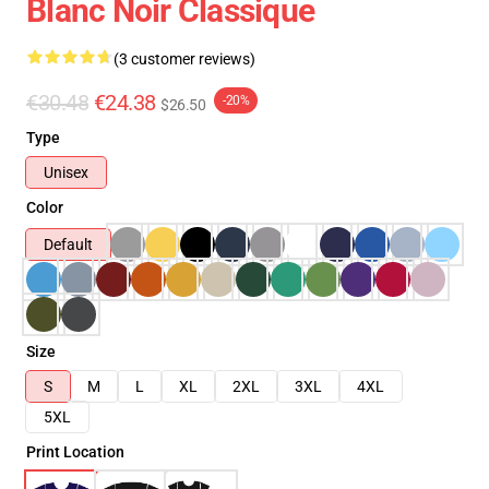
Blanc Noir Classique
(3 customer reviews)
€30.48
€24.38
-20%
$26.50
Type
Unisex
Color
Default
Size
S
M
L
XL
2XL
3XL
4XL
5XL
Print Location