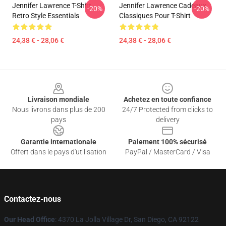
Jennifer Lawrence T-Shirt
Jennifer Lawrence Cadeaux
-20%
-20%
Retro Style Essentials
Classiques Pour T-Shirt
24,38 € - 28,06 €
24,38 € - 28,06 €
Footer
Livraison mondiale
Achetez en toute confiance
Nous livrons dans plus de 200
24/7 Protected from clicks to
pays
delivery
Garantie internationale
Paiement 100% sécurisé
Offert dans le pays d'utilisation
PayPal / MasterCard / Visa
Contactez-nous
Our Head Office
: 4370 La Jolla Village Dr, San Diego, CA 92122