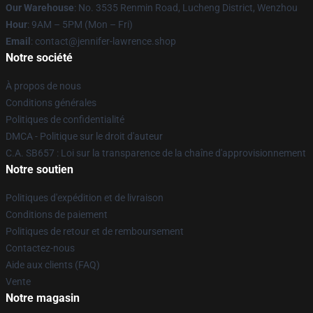
Our Warehouse
: No. 3535 Renmin Road, Lucheng District, Wenzhou
Hour
: 9AM – 5PM (Mon – Fri)
Email
: contact@jennifer-lawrence.shop
Notre société
À propos de nous
Conditions générales
Politiques de confidentialité
DMCA - Politique sur le droit d'auteur
C.A. SB657 : Loi sur la transparence de la chaîne d'approvisionnement
Notre soutien
Politiques d'expédition et de livraison
Conditions de paiement
Politiques de retour et de remboursement
Contactez-nous
Aide aux clients (FAQ)
Vente
Notre magasin