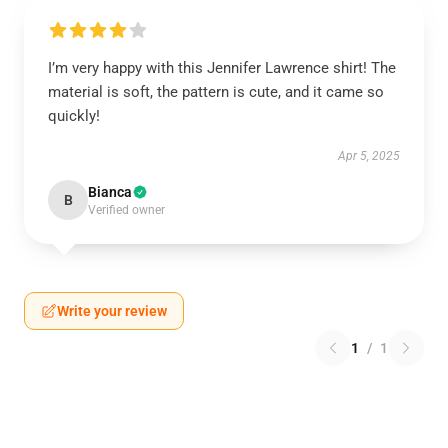
I’m very happy with this Jennifer Lawrence shirt! The
material is soft, the pattern is cute, and it came so
quickly!
Apr 5, 2025
Bianca
B
Verified owner
Write your review
1
/
1