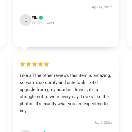
Apr 11, 2025
Ella
E
Verified owner
Like all the other reviews this item is amazing,
so warm, so comfy and cute look. Total
upgrade from grey hoodie. I love it, it's a
struggle not to wear every day. Looks like the
photos, it's exactly what you are expecting to
buy.
Apr 6, 2025