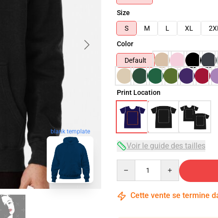
Size
S
M
L
XL
2X
Color
Default
Print Location
blank template
Voir le guide des tailles
Quantity
Cette vente se termine 