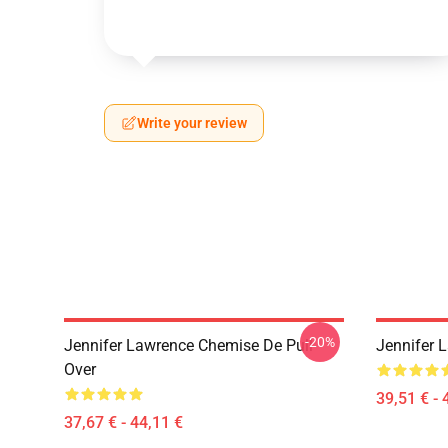
Write your review
-20%
Jennifer Lawrence Chemise De Pull-
Jennifer 
Over
39,51 € - 
37,67 € - 44,11 €