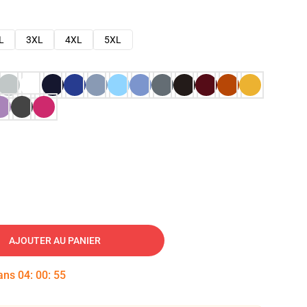
L
3XL
4XL
5XL
AJOUTER AU PANIER
dans
04
:
00
:
54