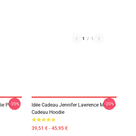
1
/
1
-20%
-20%
ie Pour
Idée Cadeau Jennifer Lawrence Modèle
Cadeau Hoodie
39,51 € - 45,95 €