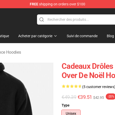
FREE
shipping on orders over $100
Merchandise Store
tique
Acheter par catégorie
Suivi de commande
Blog
nce Hoodies
Cadeaux Drôles 
Over De Noël H
(5 customer reviews
€49.39
€39.51
-20%
$42.95
Type
Unisex