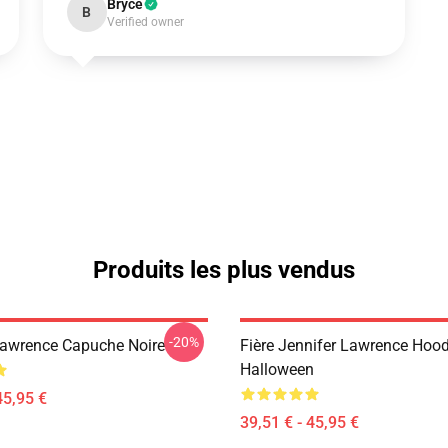
Bryce
B
Verified owner
Produits les plus vendus
-20%
Lawrence Capuche Noire
Fière Jennifer Lawrence Hood
Halloween
45,95 €
39,51 € - 45,95 €