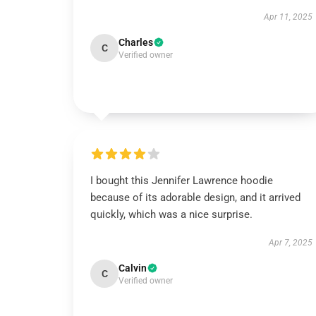
Apr 11, 2025
Charles
C
Verified owner
I bought this Jennifer Lawrence hoodie
because of its adorable design, and it arrived
quickly, which was a nice surprise.
Apr 7, 2025
Calvin
C
Verified owner