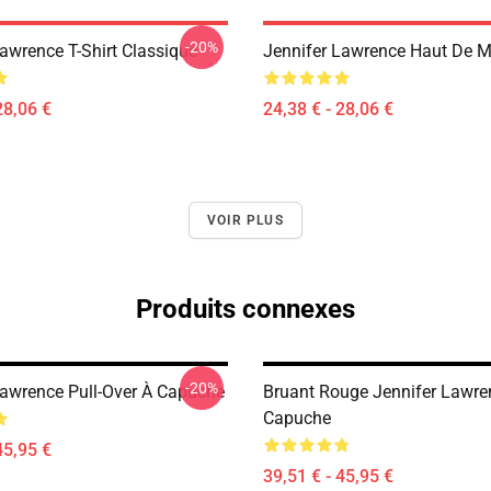
-20%
awrence T-Shirt Classique
Jennifer Lawrence Haut De M
28,06 €
24,38 € - 28,06 €
VOIR PLUS
Produits connexes
-20%
Lawrence Pull-Over À Capuche
Bruant Rouge Jennifer Lawre
Capuche
45,95 €
39,51 € - 45,95 €