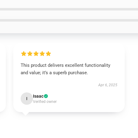
This product delivers excellent functionality
and value; it’s a superb purchase.
Apr 6, 2025
Isaac
I
Verified owner