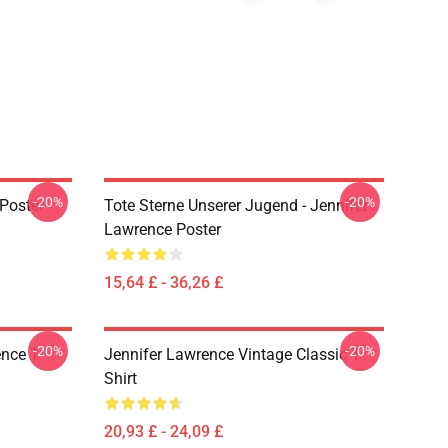
-20%
-20%
Poster
Tote Sterne Unserer Jugend - Jennifer
Lawrence Poster
15,64 £ - 36,26 £
-20%
-20%
nce T-
Jennifer Lawrence Vintage Classic T-
Shirt
20,93 £ - 24,09 £