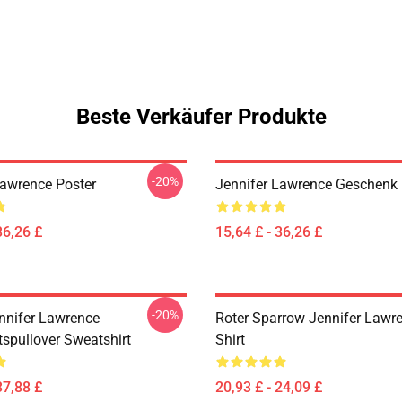
Beste Verkäufer Produkte
-20%
Lawrence Poster
Jennifer Lawrence Geschenk 
36,26 £
15,64 £ - 36,26 £
-20%
nnifer Lawrence
Roter Sparrow Jennifer Lawre
spullover Sweatshirt
Shirt
37,88 £
20,93 £ - 24,09 £