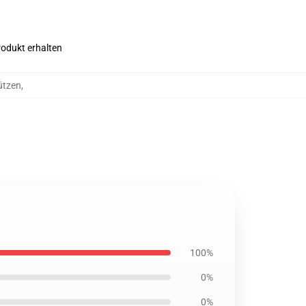
rodukt erhalten
ützen
,
100%
0%
0%