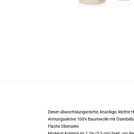
Dieser abwechslungsreiche, knackige, leichte H
Atmungsaktive 100% Baumwolle mit Ösenbelü
Flache Oberseite
Moderat Krempe ist 2.2in (5,5 cm) breit, um di