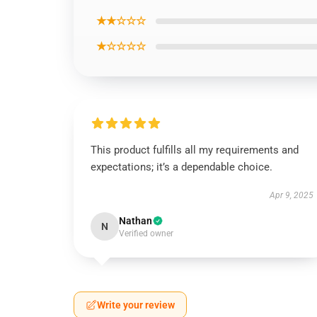
★★☆☆☆
★☆☆☆☆
This product fulfills all my requirements and
expectations; it’s a dependable choice.
Apr 9, 2025
Nathan
N
Verified owner
Write your review