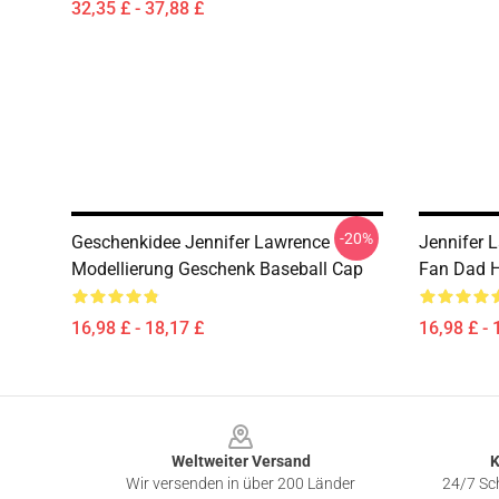
32,35 £ - 37,88 £
-20%
Geschenkidee Jennifer Lawrence
Jennifer 
Modellierung Geschenk Baseball Cap
Fan Dad 
16,98 £ - 18,17 £
16,98 £ - 
Footer
Weltweiter Versand
K
Wir versenden in über 200 Länder
24/7 Sch