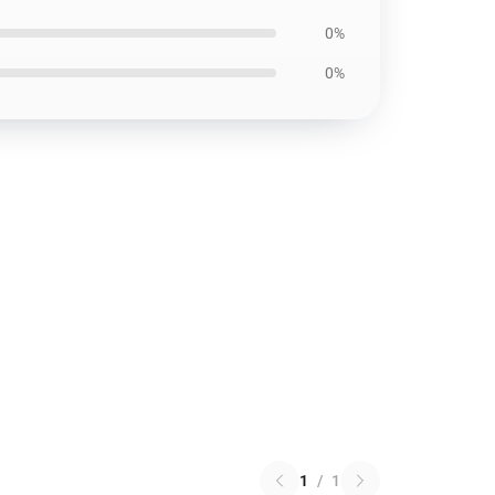
0%
0%
1
/
1