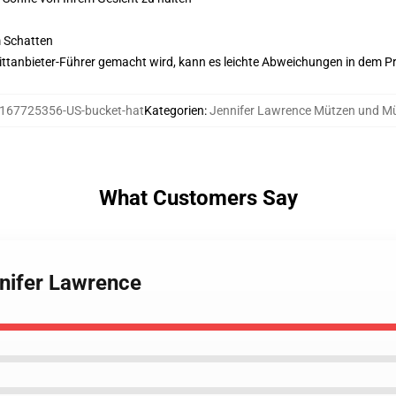
m Schatten
 Drittanbieter-Führer gemacht wird, kann es leichte Abweichungen in dem P
167725356-US-bucket-hat
Kategorien
:
Jennifer Lawrence Mützen und M
What Customers Say
nnifer Lawrence