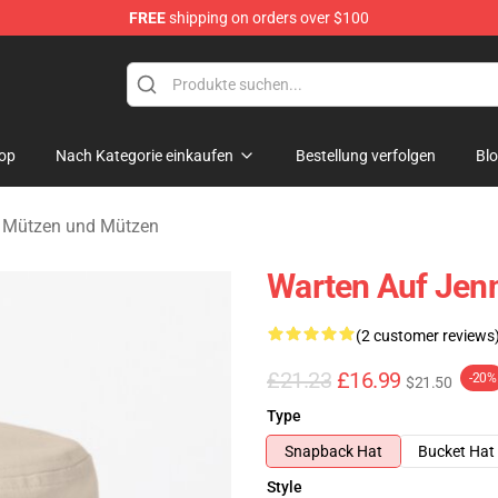
FREE
shipping on orders over $100
Merchandise Store
op
Nach Kategorie einkaufen
Bestellung verfolgen
Bl
e Mützen und Mützen
Warten Auf Jenn
(2 customer reviews
£21.23
£16.99
-20%
$21.50
Type
Snapback Hat
Bucket Hat
Style