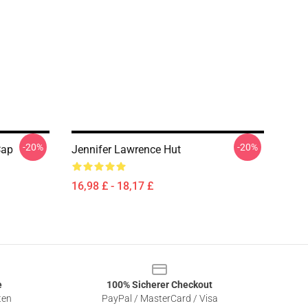
-20%
-20%
Cap
Jennifer Lawrence Hut
16,98 £ - 18,17 £
e
100% Sicherer Checkout
ten
PayPal / MasterCard / Visa