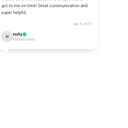
got to me on time! Great communication and
super helpful.
Apr 9, 2025
Holly
H
Verified owner