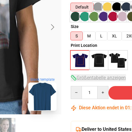
Default
Size
S
M
L
XL
2X
Print Location
Größentabelle anzeigen
blank template
Quantity
Diese Aktion endet in
01
Deliver to United States