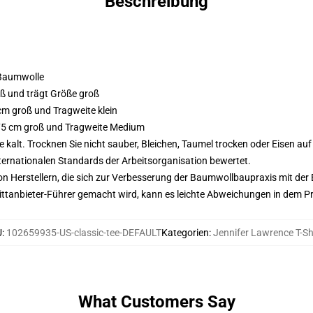
Beschreibung
 Baumwolle
oß und trägt Größe groß
 cm groß und Tragweite klein
 175 cm groß und Tragweite Medium
alt. Trocknen Sie nicht sauber, Bleichen, Taumel trocken oder Eisen au
nternationalen Standards der Arbeitsorganisation bewertet.
n Herstellern, die sich zur Verbesserung der Baumwollbaupraxis mit der Be
 Drittanbieter-Führer gemacht wird, kann es leichte Abweichungen in dem P
U
:
102659935-US-classic-tee-DEFAULT
Kategorien
:
Jennifer Lawrence T-Sh
What Customers Say