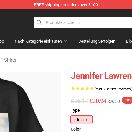
FREE
shipping on orders over $100
Merchandise Store
op
Nach Kategorie einkaufen
Bestellung verfolgen
Bl
T-Shirts
Jennifer Lawren
(5 customer reviews
£26.17
£20.94
-20%
$26.50
Type
Unisex
Color