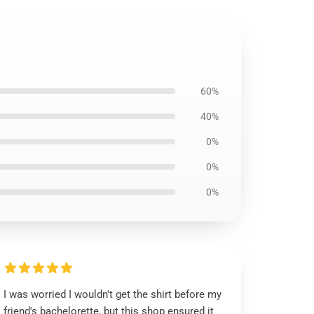
60%
40%
0%
0%
0%
I was worried I wouldn't get the shirt before my
friend's bachelorette, but this shop ensured it