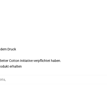
f dem Druck
tter Cotton Initiative verpflichtet haben.
rodukt erhalten
irts
,