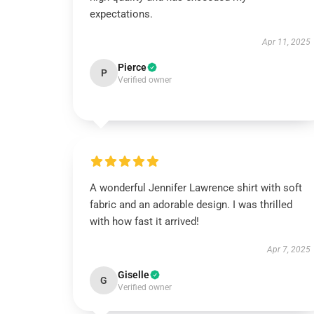
expectations.
Apr 11, 2025
Pierce
P
Verified owner
A wonderful Jennifer Lawrence shirt with soft
fabric and an adorable design. I was thrilled
with how fast it arrived!
Apr 7, 2025
Giselle
G
Verified owner