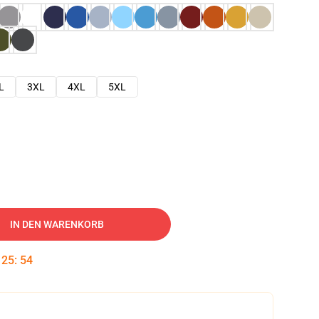
L
3XL
4XL
5XL
IN DEN WARENKORB
:
25
:
52