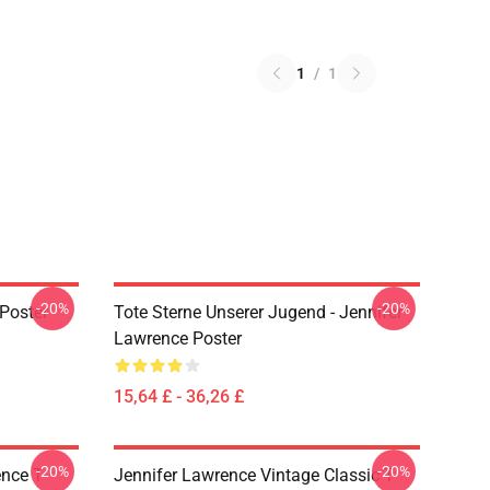
1
/
1
-20%
-20%
Poster
Tote Sterne Unserer Jugend - Jennifer
Lawrence Poster
15,64 £ - 36,26 £
-20%
-20%
nce T-
Jennifer Lawrence Vintage Classic T-