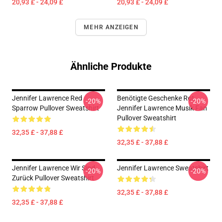
20,93 £ - 24,09 £
20,93 £ - 24,09 £
MEHR ANZEIGEN
Ähnliche Produkte
Jennifer Lawrence Red
Benötigte Geschenke Rot
-20%
-20%
Sparrow Pullover Sweatshirt
Jennifer Lawrence Musik Fan
Pullover Sweatshirt
32,35 £ - 37,88 £
32,35 £ - 37,88 £
Jennifer Lawrence Wir Sind
Jennifer Lawrence Sweatshirt
-20%
-20%
Zurück Pullover Sweatshirt
32,35 £ - 37,88 £
32,35 £ - 37,88 £