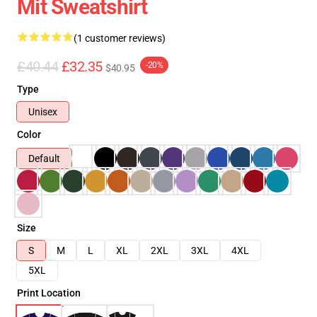
Mit Sweatshirt
(1 customer reviews)
£40.44
£32.35
-20%
$40.95
Type
Unisex
Color
Default
Size
S
M
L
XL
2XL
3XL
4XL
5XL
Print Location