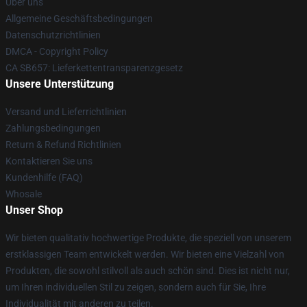
Über uns
Allgemeine Geschäftsbedingungen
Datenschutzrichtlinien
DMCA - Copyright Policy
CA SB657: Lieferkettentransparenzgesetz
Unsere Unterstützung
Versand und Lieferrichtlinien
Zahlungsbedingungen
Return & Refund Richtlinien
Kontaktieren Sie uns
Kundenhilfe (FAQ)
Whosale
Unser Shop
Wir bieten qualitativ hochwertige Produkte, die speziell von unserem
erstklassigen Team entwickelt werden. Wir bieten eine Vielzahl von
Produkten, die sowohl stilvoll als auch schön sind. Dies ist nicht nur,
um Ihren individuellen Stil zu zeigen, sondern auch für Sie, Ihre
Individualität mit anderen zu teilen.