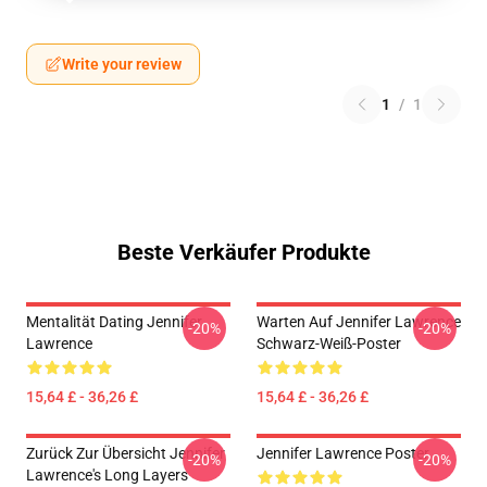
Write your review
1
/
1
Beste Verkäufer Produkte
Mentalität Dating Jennifer
Warten Auf Jennifer Lawrence
-20%
-20%
Lawrence
Schwarz-Weiß-Poster
15,64 £ - 36,26 £
15,64 £ - 36,26 £
Zurück Zur Übersicht Jennifer
Jennifer Lawrence Poster
-20%
-20%
Lawrence's Long Layers