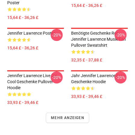
Poster
15,64 £ - 36,26 £
15,64 £ - 36,26 £
Jennifer Lawrence Poster
Benötigte Geschenke Rot
-20%
-20%
Jennifer Lawrence Musik Fan
Pullover Sweatshirt
15,64 £ - 36,26 £
32,35 £ - 37,88 £
Jennifer Lawrence Live Die
Jahr Jennifer Lawrence Foto
-20%
-20%
Cool Geschenke Pullover
Geschenke Hoodie
Hoodie
33,93 £ - 39,46 £
33,93 £ - 39,46 £
MEHR ANZEIGEN