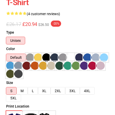
T-Shirt
(4 customer reviews)
£26.17
£20.94
-20%
$26.50
Type
Unisex
Color
Default
Size
S
M
L
XL
2XL
3XL
4XL
5XL
Print Location