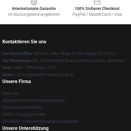
Internationale Garantie
100% Sicherer Checkout
Im Nutzungsland angeboten
PayPal / MasterCard / Visa
Kontaktieren Sie uns
Our Head Office
: 4370 La Jolla Village Dr, San Diego, CA 92122
Our Warehouse
: No. 3535 Renmin Road, Lucheng District, Wenzhou
Hour
: 9AM – 5PM (Mon – Fri)
Email
: contact@jennifer-lawrence.shop
Unsere Firma
Über uns
Allgemeine Geschäftsbedingungen
Datenschutzrichtlinien
DMCA - Copyright Policy
CA SB657: Lieferkettentransparenzgesetz
Unsere Unterstützung