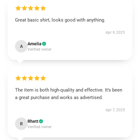
Great basic shirt, looks good with anything.
Apr 9, 2025
Amelia
A
Verified owner
The item is both high-quality and effective. It’s been
a great purchase and works as advertised.
Apr 7, 2025
Rhett
R
Verified owner