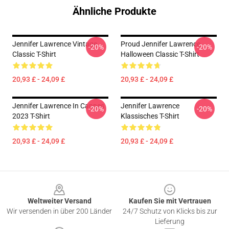
Ähnliche Produkte
Jennifer Lawrence Vintage
Proud Jennifer Lawrence
-20%
-20%
Classic T-Shirt
Halloween Classic T-Shirt
20,93 £ - 24,09 £
20,93 £ - 24,09 £
Jennifer Lawrence In Cannes
Jennifer Lawrence
-20%
-20%
2023 T-Shirt
Klassisches T-Shirt
20,93 £ - 24,09 £
20,93 £ - 24,09 £
Footer
Weltweiter Versand
Kaufen Sie mit Vertrauen
Wir versenden in über 200 Länder
24/7 Schutz von Klicks bis zur
Lieferung