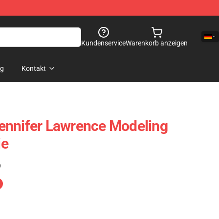
Kundenservice
Warenkorb anzeigen
og
Kontakt
ennifer Lawrence Modeling
ie
)