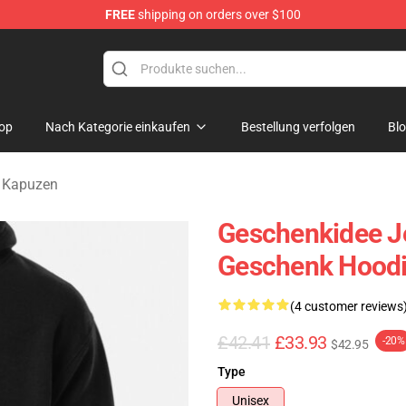
FREE
shipping on orders over $100
Merchandise Store
op
Nach Kategorie einkaufen
Bestellung verfolgen
Bl
e Kapuzen
Geschenkidee J
Geschenk Hood
(4 customer reviews
£42.41
£33.93
-20%
$42.95
Type
Unisex