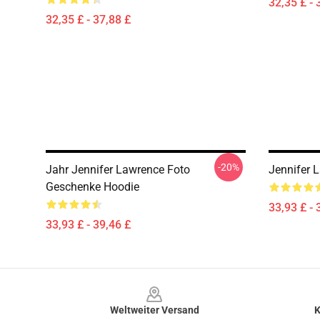
32,35 £ - 
32,35 £ - 37,88 £
-20%
Jahr Jennifer Lawrence Foto
Jennifer 
Geschenke Hoodie
33,93 £ - 
33,93 £ - 39,46 £
Footer
Weltweiter Versand
K