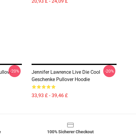
20,93 £ - 24,09 £
-20%
-20%
ullover
Jennifer Lawrence Live Die Cool
Geschenke Pullover Hoodie
33,93 £ - 39,46 £
e
100% Sicherer Checkout