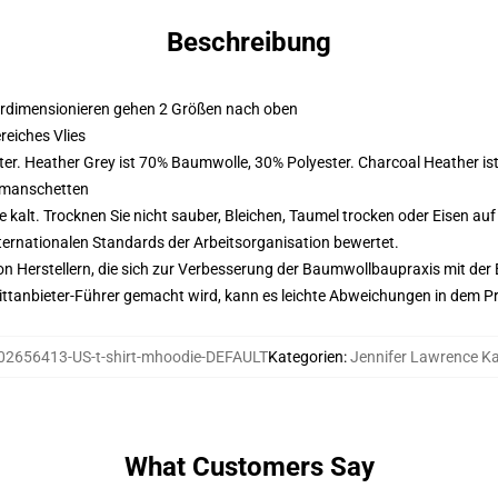
Beschreibung
erdimensionieren gehen 2 Größen nach oben
eiches Vlies
er. Heather Grey ist 70% Baumwolle, 30% Polyester. Charcoal Heather i
nmanschetten
alt. Trocknen Sie nicht sauber, Bleichen, Taumel trocken oder Eisen au
nternationalen Standards der Arbeitsorganisation bewertet.
n Herstellern, die sich zur Verbesserung der Baumwollbaupraxis mit der Be
 Drittanbieter-Führer gemacht wird, kann es leichte Abweichungen in dem P
02656413-US-t-shirt-mhoodie-DEFAULT
Kategorien
:
Jennifer Lawrence K
What Customers Say