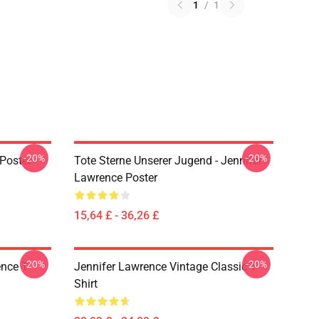
1
/
1
-20%
-20%
Poster
Tote Sterne Unserer Jugend - Jennifer
Lawrence Poster
15,64 £ - 36,26 £
-20%
-20%
nce T-
Jennifer Lawrence Vintage Classic T-
Shirt