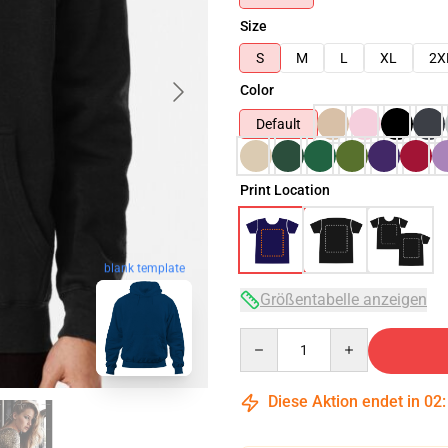
Size
S
M
L
XL
2X
Color
Default
Print Location
blank template
Größentabelle anzeigen
Quantity
Diese Aktion endet in
02