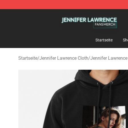
Jennifer Lawrence Shop - Official Jennifer Lawrence 
Startseite
Sh
Startseite
/
Jennifer Lawrence Cloth
/
Jennifer Lawrenc