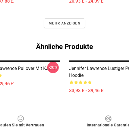
37,88 £
20,93 £ - 24,09 £
MEHR ANZEIGEN
Ähnliche Produkte
-20%
Lawrence Pullover Mit Kapuze
Jennifer Lawrence Lustiger P
Hoodie
39,46 £
33,93 £ - 39,46 £
aufen Sie mit Vertrauen
Internationale Garanti